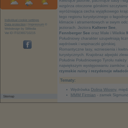
Kwitnące jabonie, pachnące sady i ła
wzgórza otoczone górskimi szczytami 
wyróżniająca cecha wyjątkowego kraj
tego regionu turystycznego o łagodn
Individual cookie settings
klimacie i atramentowych w swym odc
Data protection
|
Impressum
©
jeziorach. Jeziora
Kalterer See
,
Webdesign by SiMedia
Fennberger See
oraz Małe i Wielkie
Vat ID IT02365710215
Południowy charakter uzupełniają licz
wędrówek i wspinaczki górskiej.
Romantyczne lasy, wzniesienia i kwit
turystycznych. Krajobraz alpejski zle
Południe Południowego Tyrolu należy
największym występowaniu zamków; zn
rzymskie ruiny i rezydencje władc
Tematy:
Wędrówka
Doliną Wiosny
, międ
MMM Firmian
- zamek Sigmunds
Sitemap