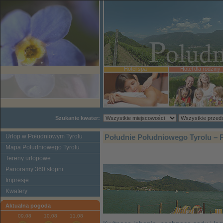
Hotel spa
Hotel dla rodziny
Szukanie kwater:
Urlop w Południowym Tyrolu
Południe Południowego Tyrolu – 
Mapa Południowego Tyrolu
Tereny urlopowe
Panoramy 360 stopni
Impresje
Kwatery
Aktualna pogoda
09.08
10.08
11.08